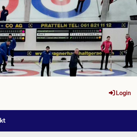
Login
kt