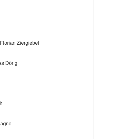
Florian Ziergiebel
as Dörig
ch
Bagno