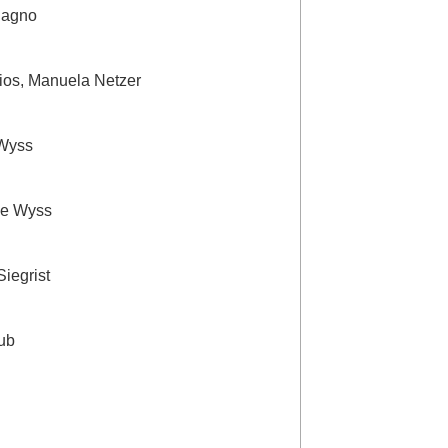
Bagno
Rios, Manuela Netzer
 Wyss
ne Wyss
iegrist
ub