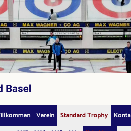
d Basel
illkommen
Verein
Standard Trophy
Konta